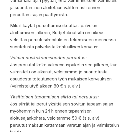
Varaamalla ajan pyydät, että valmennuksen valmistelu
ja suorittaminen aloitetaan välittömästi ennen
peruuttamisajan päättymistä.
Mikäli käytät peruuttamisoikeuttasi palvelun
aloittamisen jälkeen, Budjettikoutsilla on oikeus
veloittaa peruutusilmoituksen tekemiseen mennessä
suoritetusta palvelusta kohtuullinen korvaus:
Valmennuskokonaisuuden peruutus:
Jos peruutat koko valmennuspaketin sen jälkeen, kun
valmistelu on alkanut, veloitamme jo suoritetusta
osuudesta toteutuneen työn mukaisen korvauksen
(valmistelutyö alkaen 80 € sis. alv.).
Yksittäisen tapaamisen siirto tai peruutus:
Jos siirrät tai perut yksittäisen sovitun tapaamisajan
myöhemmin kuin 24 h ennen tapaamisen
aloitusajankohtaa, veloitamme 50 € (sis. alv)
peruutusmaksun kattamaan varatun ajan ja valmistelun