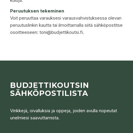
kuluja.
Peruutuksen tekeminen
Voit peruuttaa varauksesi varausvahvistuksessa olevan
peruutuslinkin kautta tai ilmoittamalla siitä sähköpostitse
osoitteeseen: toni@budjettikoutsi.fi.
BUDJETTIKOUTSIN
SÄHKÖPOSTILISTA
Vinkkejä, oivalluksia ja oppeja, joiden avulla nopeutat
unelmiesi saavuttamista.